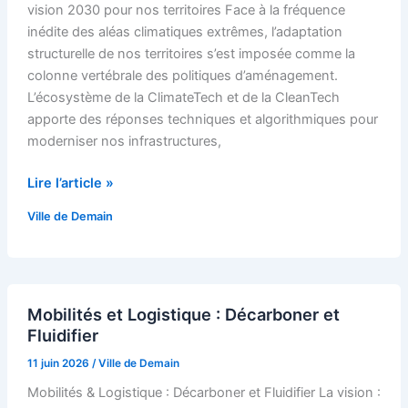
vision 2030 pour nos territoires Face à la fréquence
la
inédite des aléas climatiques extrêmes, l’adaptation
Résilience
structurelle de nos territoires s’est imposée comme la
colonne vertébrale des politiques d’aménagement.
L’écosystème de la ClimateTech et de la CleanTech
apporte des réponses techniques et algorithmiques pour
moderniser nos infrastructures,
Lire l’article »
Ville de Demain
Mobilités
Mobilités et Logistique : Décarboner et
et
Fluidifier
Logistique
:
11 juin 2026
/
Ville de Demain
Décarboner
Mobilités & Logistique : Décarboner et Fluidifier La vision :
et