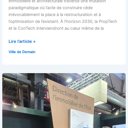
immobilière et architecturale traverse une mutation
résilients
paradigmatique où l’acte de construire cède
de
irrévocablement la place à la restructuration et à
2030
l’optimisation de l’existant. À l’horizon 2030, la PropTech
et la ConTech interviendront au cœur même de la
Lire l’article »
Ville de Demain
Partenariat
avec
la
Direction
de
l’immobilier
de
l’Etat