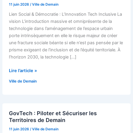
Démocratie
11 juin 2026
/
Ville de Demain
:
Lien Social & Démocratie : L’Innovation Tech Inclusive La
L’Innovation
vision L’introduction massive et omniprésente de la
Tech
technologie dans l’aménagement de l’espace urbain
Inclusive
porte intrinsèquement en elle le risque majeur de créer
une fracture sociale béante si elle n’est pas pensée par le
prisme exigeant de l’inclusion et de l’équité territoriale. À
l’horizon 2030, la technologie […]
Lire l’article »
Ville de Demain
GovTech
GovTech : Piloter et Sécuriser les
:
Territoires de Demain
Piloter
et
11 juin 2026
/
Ville de Demain