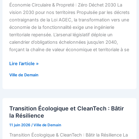
:
Économie Circulaire & Propreté : Zéro Déchet 2030 La
Zéro
vision 2030 pour nos territoires Propulsée par les décrets
Déchet
contraignants de la Loi AGEC, la transformation vers une
2030
économie de la fonctionnalité exige une ingénierie
territoriale repensée. L’arsenal législatif déploie un
calendrier d’obligations échelonnées jusqu’en 2040,
forçant la chaîne de valeur économique et territoriale à se
Lire l’article »
Ville de Demain
Transition
Transition Écologique et CleanTech : Bâtir
Écologique
la Résilience
et
CleanTech
11 juin 2026
/
Ville de Demain
:
Transition Écologique & CleanTech : Bâtir la Résilience La
Bâtir