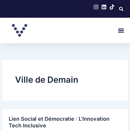
Aller
au
contenu
Me
Ville de Demain
Lien
Lien Social et Démocratie : L’Innovation
Social
Tech Inclusive
et