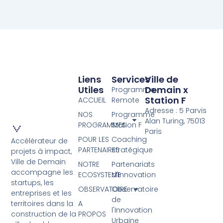
Liens
Services
Ville de
Utiles
Demain x
Programme
Station F
ACCUEIL
Remote
Adresse : 5 Parvis
NOS
Programme
Alan Turing, 75013
PROGRAMMES
Station F
Paris
POUR LES
Coaching
Accélérateur de
PARTENAIRES
stratégique
projets à impact,
Ville de Demain
NOTRE
Partenariats
accompagne les
ECOSYSTEME
d'Innovation
startups, les
OBSERVATOIRE
Observatoire
entreprises et les
de
A
territoires dans la
l'Innovation
PROPOS
construction de la
Urbaine