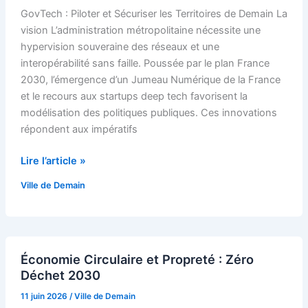
Sécuriser
GovTech : Piloter et Sécuriser les Territoires de Demain La
les
vision L’administration métropolitaine nécessite une
Territoires
hypervision souveraine des réseaux et une
de
interopérabilité sans faille. Poussée par le plan France
Demain
2030, l’émergence d’un Jumeau Numérique de la France
et le recours aux startups deep tech favorisent la
modélisation des politiques publiques. Ces innovations
répondent aux impératifs
Lire l’article »
Ville de Demain
Économie
Économie Circulaire et Propreté : Zéro
Circulaire
Déchet 2030
et
Propreté
11 juin 2026
/
Ville de Demain