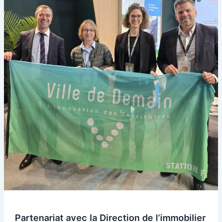
(DIE)
et
création
du
Lab
d’Open
innovation
de
l’immobilier
public
Partenariat avec la Direction de l’immobilier