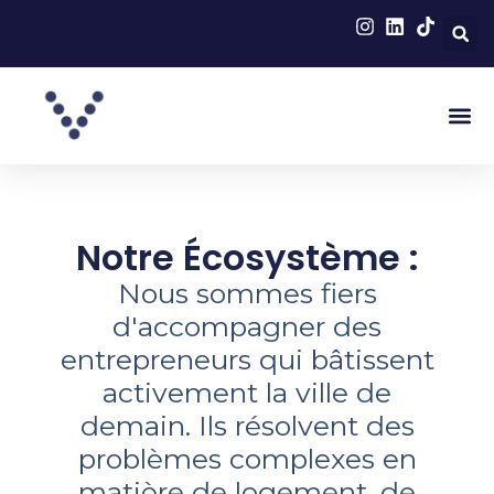
Aller
au
contenu
Me
Notre Écosystème :
Nous sommes fiers
d'accompagner des
entrepreneurs qui bâtissent
activement la ville de
demain. Ils résolvent des
problèmes complexes en
matière de logement, de