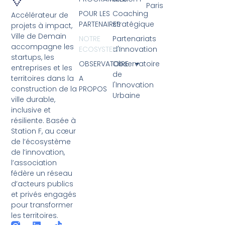
Paris
POUR LES
Coaching
Accélérateur de
PARTENAIRES
stratégique
projets à impact,
Ville de Demain
NOTRE
Partenariats
accompagne les
ECOSYSTEME
d'Innovation
startups, les
OBSERVATOIRE
Observatoire
entreprises et les
de
A
territoires dans la
l'Innovation
PROPOS
construction de la
Urbaine
ville durable,
inclusive et
résiliente. Basée à
Station F, au cœur
de l’écosystème
de l’innovation,
l’association
fédère un réseau
d’acteurs publics
et privés engagés
pour transformer
les territoires.
L
T