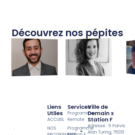
Découvrez nos pépites
Liens
Services
Ville de
Utiles
Demain x
Programme
Station F
ACCUEIL
Remote
Adresse : 5 Parvis
NOS
Programme
Alan Turing, 75013
PROGRAMMES
Station F